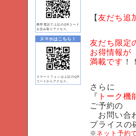
【
友だち追
携帯電話で上記のQRコード
を読み取りアクセス。
スマホはこちら！
友だち限定
お得情報が
満載です
！
スマートフォンは上記のQR
コードからアクセス。
さらに
『
トーク機
ご予約の
お問い合
プライスの
※
ネット予約