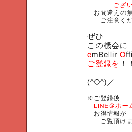
ございま
お間違えの無
ご注意くだ
ぜひ
この機会に
e
mBellir
O
f
ご登録を
！
(^O^)／
※ご登録後
LINE＠ホー
お得情報が
ご覧頂けま