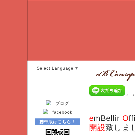
Select Language
▼
←
e
mBellir
O
f
携帯版はこちら！
開設
致しま