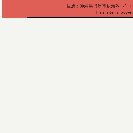
住所；沖縄県浦添市牧港2-1-3コー
This site is pow