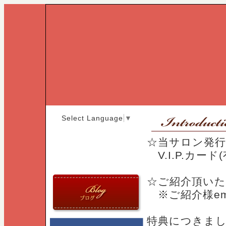
Select Language
▼
☆当サロン発
V.I.P.カー
☆ご紹介頂いた
※ご紹介様emB
特典につきま